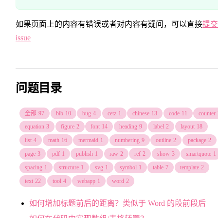
如果页面上的内容有错误或者对内容有疑问，可以直接
提交
issue
问题目录
全部
97
bib
10
bug
4
cetz
1
chinese
13
code
11
counter
equation
3
figure
2
font
14
heading
9
label
2
layout
18
list
4
math
16
mermaid
1
numbering
9
outline
2
package
2
page
3
pdf
1
publish
1
raw
2
ref
2
show
3
smartquote
1
spacing
1
structure
1
svg
1
symbol
1
table
7
template
2
text
22
tool
4
webapp
1
word
2
如何增加标题前后的距离？类似于 Word 的段前段后