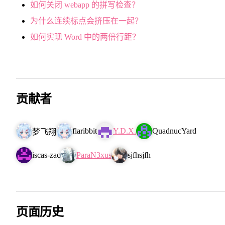
如何关闭 webapp 的拼写检查？
为什么连续标点会挤压在一起？
如何实现 Word 中的两倍行距？
贡献者
flaribbit
Y.D.X.
QuadnucYard
梦飞翔
iscas-zac
ParaN3xus
sjfhsjfh
页面历史