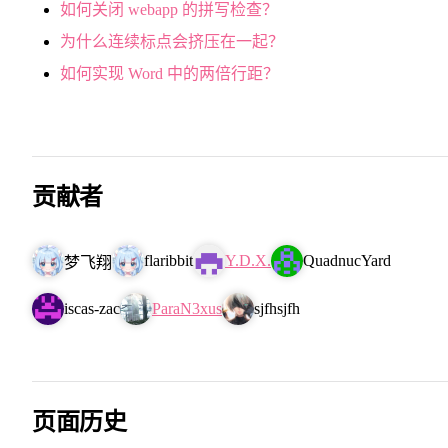
如何关闭 webapp 的拼写检查？
为什么连续标点会挤压在一起？
如何实现 Word 中的两倍行距？
贡献者
flaribbit
Y.D.X.
QuadnucYard
梦飞翔
iscas-zac
ParaN3xus
sjfhsjfh
页面历史