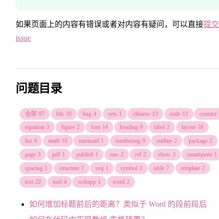
如果页面上的内容有错误或者对内容有疑问，可以直接
提交
issue
问题目录
全部
97
bib
10
bug
4
cetz
1
chinese
13
code
11
counter
equation
3
figure
2
font
14
heading
9
label
2
layout
18
list
4
math
16
mermaid
1
numbering
9
outline
2
package
2
page
3
pdf
1
publish
1
raw
2
ref
2
show
3
smartquote
1
spacing
1
structure
1
svg
1
symbol
1
table
7
template
2
text
22
tool
4
webapp
1
word
2
如何增加标题前后的距离？类似于 Word 的段前段后