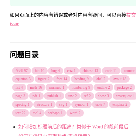
如果页面上的内容有错误或者对内容有疑问，可以直接
提交
issue
问题目录
全部
97
bib
10
bug
4
cetz
1
chinese
13
code
11
counter
equation
3
figure
2
font
14
heading
9
label
2
layout
18
list
4
math
16
mermaid
1
numbering
9
outline
2
package
2
page
3
pdf
1
publish
1
raw
2
ref
2
show
3
smartquote
1
spacing
1
structure
1
svg
1
symbol
1
table
7
template
2
text
22
tool
4
webapp
1
word
2
如何增加标题前后的距离？类似于 Word 的段前段后