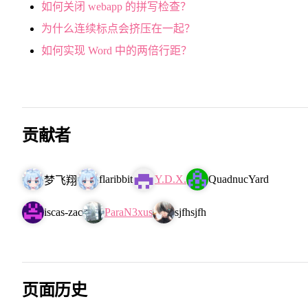
如何关闭 webapp 的拼写检查？
为什么连续标点会挤压在一起？
如何实现 Word 中的两倍行距？
贡献者
flaribbit
Y.D.X.
QuadnucYard
梦飞翔
iscas-zac
ParaN3xus
sjfhsjfh
页面历史