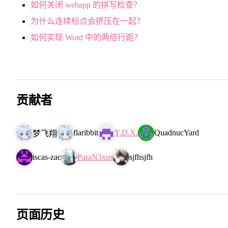
如何关闭 webapp 的拼写检查？
为什么连续标点会挤压在一起？
如何实现 Word 中的两倍行距？
贡献者
flaribbit
Y.D.X.
QuadnucYard
梦飞翔
iscas-zac
ParaN3xus
sjfhsjfh
页面历史