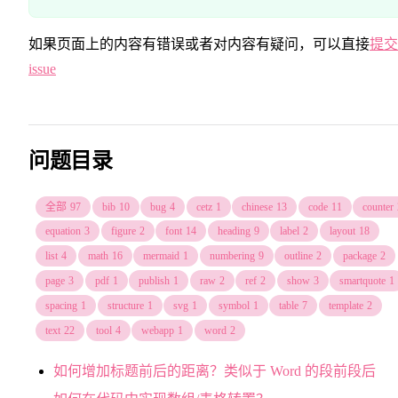
如果页面上的内容有错误或者对内容有疑问，可以直接
提交
issue
问题目录
全部
97
bib
10
bug
4
cetz
1
chinese
13
code
11
counter
equation
3
figure
2
font
14
heading
9
label
2
layout
18
list
4
math
16
mermaid
1
numbering
9
outline
2
package
2
page
3
pdf
1
publish
1
raw
2
ref
2
show
3
smartquote
1
spacing
1
structure
1
svg
1
symbol
1
table
7
template
2
text
22
tool
4
webapp
1
word
2
如何增加标题前后的距离？类似于 Word 的段前段后