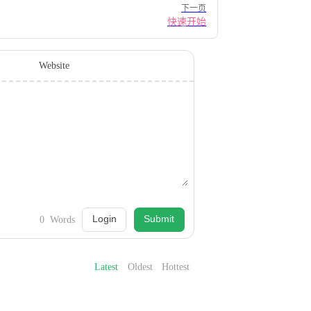
下一页
快速开始
Website
Login
Submit
0
Words
Latest
Oldest
Hottest