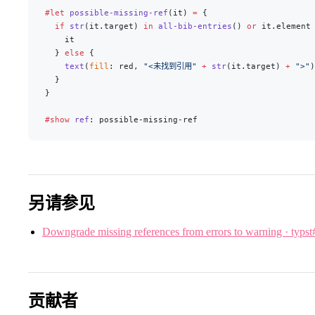
#let
 possible-missing-ref
(it) 
=
 {
  if
 str
(it.target) 
in
 all-bib-entries
() 
or
 it.element
    it
  } 
else
 {
    text
(
fill
: red, 
"<未找到引用"
 +
 str
(it.target) 
+
 ">"
)
  }
}
#show
 ref
: possible-missing-ref
另请参见
Downgrade missing references from errors to warning · typst
贡献者