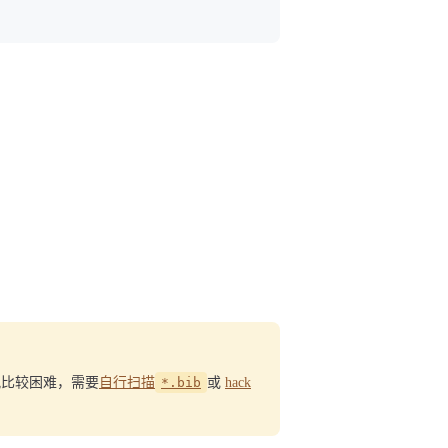
况比较困难，需要
自行扫描
*.bib
或
hack