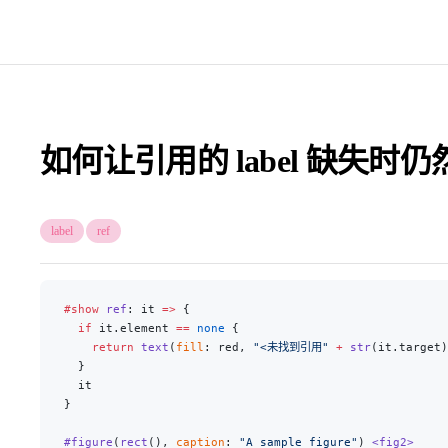
如何让引用的 label 缺失时
label
ref
#show
 ref
: it 
=>
 {
  if
 it.element 
==
 none
 {
    return
 text
(
fill
: red, 
"<未找到引用"
 +
 str
(it.target)
  }
  it
}
#figure
(
rect
(), 
caption
: 
"A sample figure"
) 
<fig2>