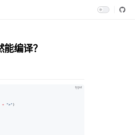
仍然能编译？
typst
 
+
 ">"
)