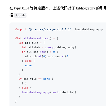
在 typst 0.14 等特定版本，上述代码对于 bibliography 的引用
描
:
*.bib
#import
 "@preview/citegeist:0.2.2"
: load-bibliography
#let
 all-bib-entries
() 
=
 {
  let
 bib-file 
=
 {
    let
 all-bib 
=
 query
(bibliography)
    if
 all-bib.
len
() 
>
 0
 {
      all-bib.
at
(
0
).sources.
at
(
0
)
    } 
else
 {
      none
    }
  }
  if
 bib-file 
==
 none
 {
    (:)
  } 
else
 {
    load-bibliography
(
read
(bib-file))
  }
}