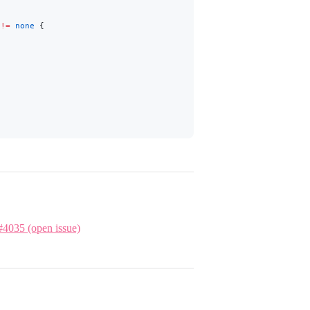
 
!=
 none
 {
#4035 (open issue)