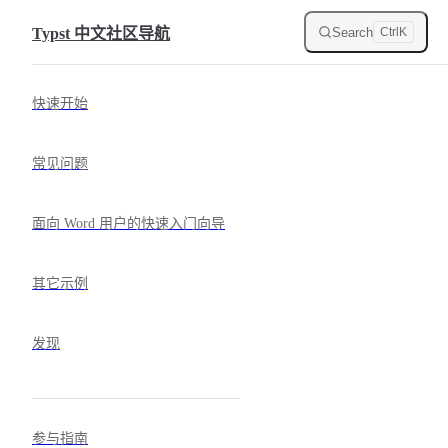
Skip to content
Search
Typst 中文社区导航
Ctrl
K
Sidebar Navigation
快速开始
常见问题
面向 Word 用户的快速入门向导
其它示例
发现
参与指南