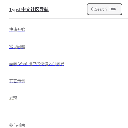
Skip to content
Search
Typst 中文社区导航
Ctrl
K
Sidebar Navigation
快速开始
常见问题
面向 Word 用户的快速入门向导
其它示例
发现
参与指南