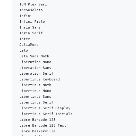
IBM Plex Serif
Inconsolata
Infini
Infini Picto
Inria Sans
Inria Serif
Inter
JuliaMono
Lato
Lete Sans Math
Liberation Mono
Liberation Sans
Liberation Serif
Libertinus Keyboard
Libertinus Math
Libertinus Mono
Libertinus Sans
Libertinus Serif
Libertinus Serif Display
Libertinus Serif Initials
Libre Barcode 128
Libre Barcode 128 Text
Libre Baskerville