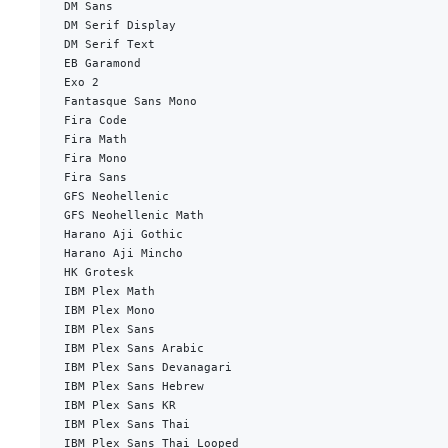
DM Sans
DM Serif Display
DM Serif Text
EB Garamond
Exo 2
Fantasque Sans Mono
Fira Code
Fira Math
Fira Mono
Fira Sans
GFS Neohellenic
GFS Neohellenic Math
Harano Aji Gothic
Harano Aji Mincho
HK Grotesk
IBM Plex Math
IBM Plex Mono
IBM Plex Sans
IBM Plex Sans Arabic
IBM Plex Sans Devanagari
IBM Plex Sans Hebrew
IBM Plex Sans KR
IBM Plex Sans Thai
IBM Plex Sans Thai Looped