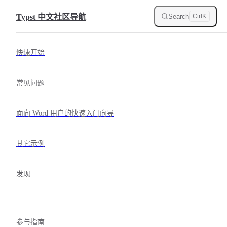
Skip to content
Search
Typst 中文社区导航
Ctrl
K
Sidebar Navigation
快速开始
常见问题
面向 Word 用户的快速入门向导
其它示例
发现
参与指南