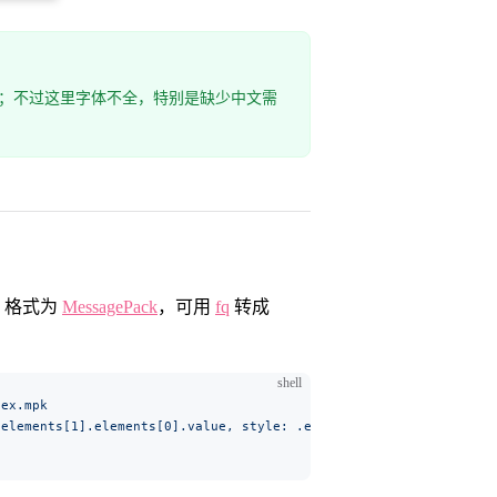
码；不过这里字体不全，特别是缺少中文需
，格式为
MessagePack
，可用
fq
转成
shell
dex.mpk
.elements[1].elements[0].value, style: .elements[1].elements[1].