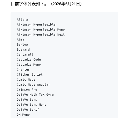
目前字体列表如下。（2026年6月21日）
Allura
Atkinson Hyperlegible
Atkinson Hyperlegible Mono
Atkinson Hyperlegible Next
Atma
Barlow
Buenard
Cantarell
Cascadia Code
Cascadia Mono
Charter
Clicker Script
Comic Neue
Comic Neue Angular
Crimson Pro
DejaVu Math TeX Gyre
DejaVu Sans
DejaVu Sans Mono
DejaVu Serif
DM Mono