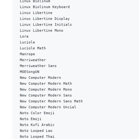
Linux Biolinum
Linux Biolinum Keyboard
Linux Libertine
Linux Libertine Display
Linux Libertine Initials
Linux Libertine Mono
Lora
Luciole
Luciole Math
Manrope
Merriweather
Merriweather Sans
MOESongUN
New Computer Modern
New Computer Modern Math
New Computer Modern Mono
New Computer Modern Sans
New Computer Modern Sans Math
New Computer Modern Uncial
Noto Color Emoji
Noto Emoji
Noto Kufi Arabic
Noto Looped Lao
Noto Looped Thai