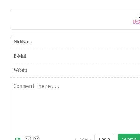
Pager
快
NickName
E-Mail
Website
Login
Submit
0
Words