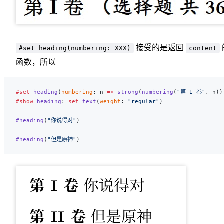
接受的是返回
#set heading(numbering: XXX)
content
函数，所以
#set
 heading
(
numbering
: n 
=>
 strong
(
numbering
(
"第 I 卷"
, n))
#show
 heading
: 
set
 text
(
weight
: 
"regular"
)
#heading
(
"你说得对"
)
#heading
(
"但是原神"
)