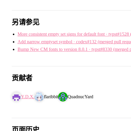
另请参见
More consistent empty set signs for default font · typst#1528 
Add narrow emptyset symbol · codex#132 (merged pull reque
Bump New CM fonts to version 8.0.1 · typst#8330 (merged pu
贡献者
Y.D.X.
flaribbit
QuadnucYard
页面历史