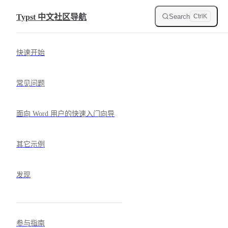
Skip to content
Search
Typst 中文社区导航
Ctrl
K
Sidebar Navigation
快速开始
常见问题
面向 Word 用户的快速入门向导
其它示例
发现
参与指南