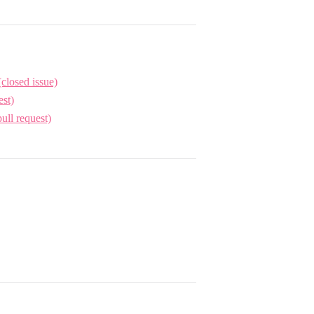
(closed issue)
st)
ll request)