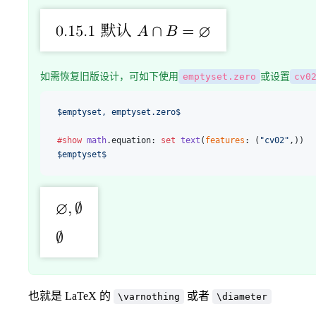
如需恢复旧版设计，可如下使用
emptyset.zero
或设置
cv0
$emptyset, emptyset.zero$
#show
 math
.equation: 
set
 text
(
features
: (
"cv02"
,))
$emptyset$
也就是 LaTeX 的
或者
\varnothing
\diameter