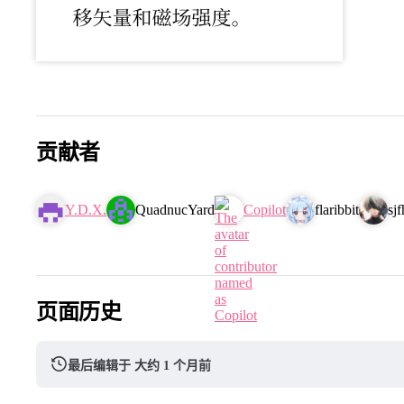
贡献者
Y.D.X.
QuadnucYard
Copilot
flaribbit
sjf
页面历史
最后编辑于 大约 1 个月前