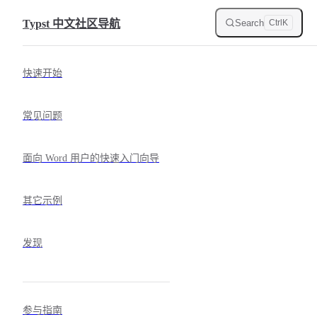
Skip to content
Search
Typst 中文社区导航
Ctrl
K
Sidebar Navigation
快速开始
常见问题
面向 Word 用户的快速入门向导
其它示例
发现
参与指南