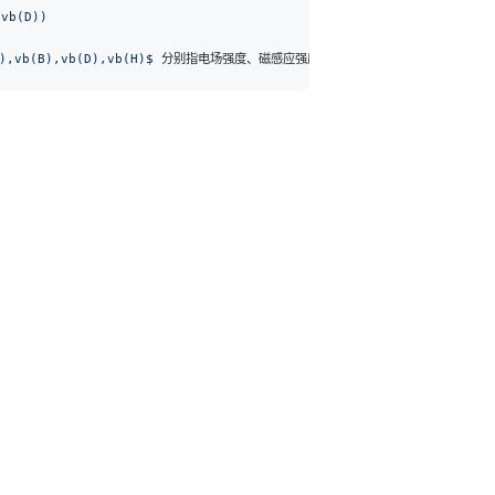
 vb(D))
),vb(B),vb(D),vb(H)$
 分别指电场强度、磁感应强度、极化位移矢量和磁场强度。