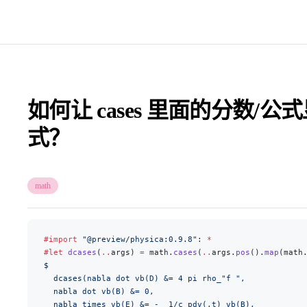
如何让 cases 里面的分数/公式显
式？
math
#import
 "@preview/physica:0.9.8"
: 
*
#let
 dcases
(
..
args) 
=
 math.
cases
(
..
args.
pos
().
map
(math
$
  dcases(nabla dot vb(D) &= 4 pi rho_"f ",
  nabla dot vb(B) &= 0,
  nabla times vb(E) &= -  1/c pdv(,t) vb(B),