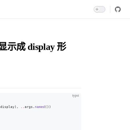
示成 display 形
typst
.display), 
..
args.
named
())