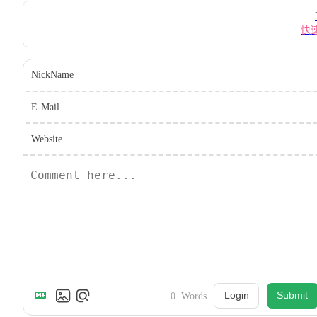
Pager
快
NickName
E-Mail
Website
Login
Submit
0
Words