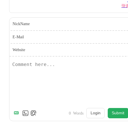
快
NickName
E-Mail
Website
Login
Submit
0
Words