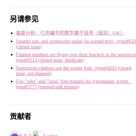
另请参见
差距分析：引用编号的数字高于括号（级别：OK）
Smarter sub- and superscript sizing (in normal text) · typst#633
(closed issue)
Citation numbers are flying over their brackets in the superscrip
typst#6513 (closed issue, duplicate)
Superscript citations use the wrong font · typst#4203 (closed
issue, not planned)
Use "subs" and "sups" font features for typographic scripts ·
typst#5777 (merged pull request)
贡献者
Y.D.X.
Copilot