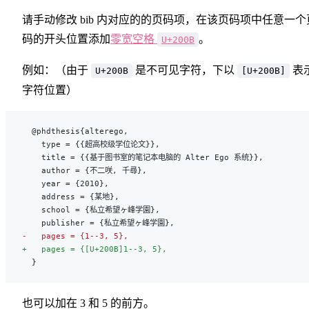
请手动修改 bib 内对应的的页码项，在该页码项中任意一个
码的开头位置添加
零宽空格
。
U+200B
例如：（由于
是不可见字符，下以
表
U+200B
[U+200B]
字符位置）
  @phdthesis{alterego,
    type = {{超高校级学位论文}},
    title = {{基于图书室的笔记本电脑的 Alter Ego 系统}},
    author = {不二咲, 千尋},
    year = {2010},
    address = {某地},
    school = {私立希望ヶ峰学園},
    publisher = {私立希望ヶ峰学園},
-   pages = {1--3, 5},
+   pages = {[U+200B]1--3, 5},
  }
也可以加在 3 和 5 的前方。