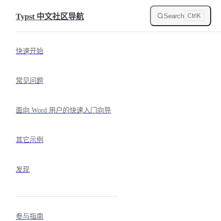
Skip to content
Search
Typst 中文社区导航
Ctrl
K
Sidebar Navigation
快速开始
常见问题
面向 Word 用户的快速入门向导
其它示例
发现
参与指南