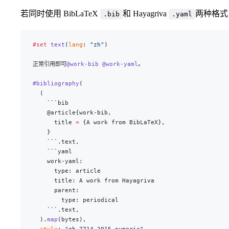
若同时使用 BibLaTeX
和 Hayagriva
两种格式
.bib
.yaml
#set
 text
(
lang
: 
"zh"
)
正常引用即可
@work-bib
 @work-yaml
。
#bibliography
(
  (
    ```bib
    @article{work-bib,
      title 
=
 {A work from BibLaTeX},
    }
    ```.text,
    ```yaml
    work-yaml:
      type: article
      title: A work from Hayagriva
      parent:
        type: periodical
    ```.text,
  ).
map
(bytes),
  style
: 
"gb-7714-2015-numeric"
,