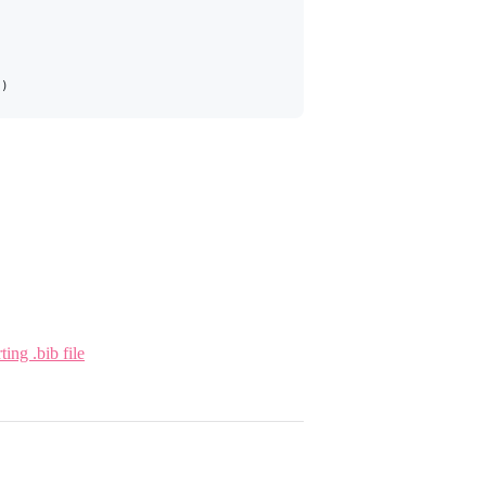
")
ing .bib file