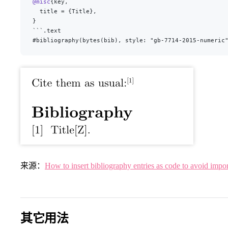
@misc
{key,
  title = {Title},
}
```.text
#bibliography(bytes(bib), style: "gb-7714-2015-numeric
来源：
How to insert bibliography entries as code to avoid import
其它用法