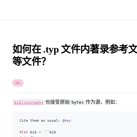
如何在 .typ 文件内著录参考文
等文件？
bib
也接受原始
作为源，例如：
bibliography
bytes
Cite them as usual: 
@key
#let
 bib 
=
 ```bib