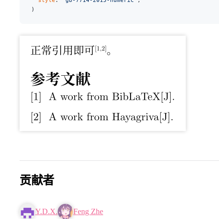
)
贡献者
Y.D.X.
Feng Zhe